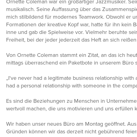
Ornette Coleman war ein großartiger Jazzmusiker. Sein 
musikalisch. Seine Auffassung über das Zusammenspiel 
mich stilbildend für modernes Teamwork. Obwohl er un
Formationen der kreative Kopf war, hatte für ihn kein 
inne und gab die Spielweise vor. Vielmehr beruhte sei
Freiheit, bei der jeder jederzeit das Heft an sich reiße
Von Ornette Coleman stammt ein Zitat, an das ich heu
mittags überraschend ein Paketbote in unserem Büro s
„I've never had a legitimate business relationship with
had a personal relationship with someone in the compa
Es sind die Beziehungen zu Menschen in Unternehmen
wertvoll machen, die uns motivieren und uns erfüllen 
Wir haben unser neues Büro am Montag geöffnet. Aus
Gründen können wir das derzeit nicht gebührend feie