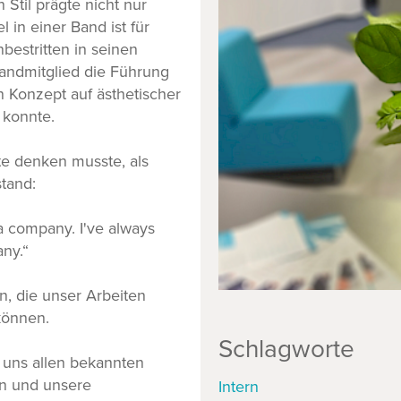
Stil prägte nicht nur
in einer Band ist für
bestritten in seinen
Bandmitglied die Führung
n Konzept auf ästhetischer
n konnte.
te denken musste, als
tand:
 a company. I've always
ny.“
, die unser Arbeiten
können.
Schlagworte
 uns allen bekannten
rn und unsere
Intern